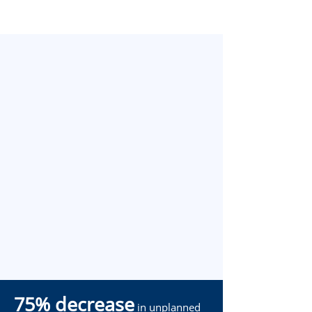
75% decrease
in unplanned