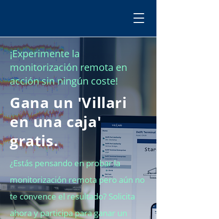
¡Experimente la
monitorización remota en
acción sin ningún coste!
Gana un 'Villari
en una caja'
gratis.
¿Estás pensando en probar la
monitorización remota pero aún no
te convence el resultado? Solicita
ahora y participa para ganar un