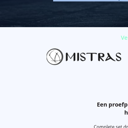
Ve
Een proefpe
h
Complete set d