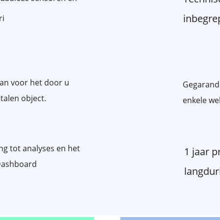
inbegre
ri
lan voor het door u
Gegarande
talen object.
enkele we
ng tot analyses en het
1 jaar 
s Dashboard
langduri