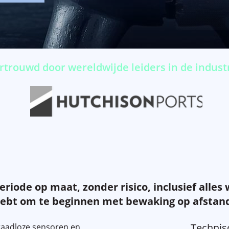
rtrouwd door wereldwijde leiders in de indust
riode op maat, zonder risico, inclusief alles 
ebt om te beginnen met bewaking op afstan
Technis
raadloze sensoren en