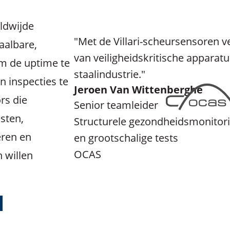
ldwijde
"Met de Villari-scheursensoren
aalbare,
van veiligheidskritische apparatu
m de uptime te
staalindustrie."
 inspecties te
Jeroen Van Wittenberghe
rs die
Senior teamleider
sten,
Structurele gezondheidsmonitor
eren en
en grootschalige tests
OCAS
 willen