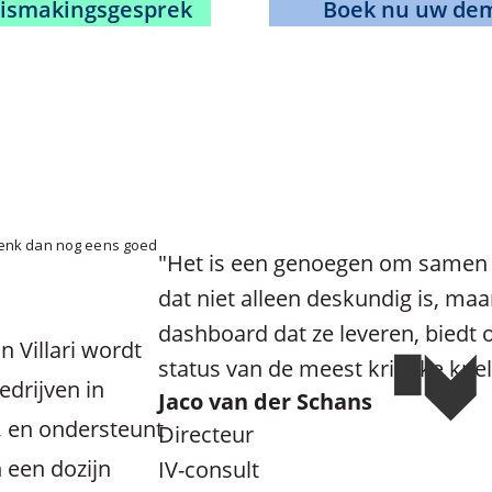
nismakingsgesprek
Boek nu uw dem
 Denk dan nog eens goed
"Het is een genoegen om samen t
dat niet alleen deskundig is, maa
dashboard dat ze leveren, biedt 
 Villari wordt
status van de meest kritieke kne
drijven in
Jaco van der Schans
r, en ondersteunt
Directeur
 een dozijn
IV-consult