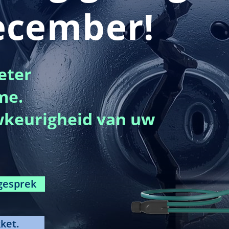
december!
eter
me.
wkeurigheid van uw
gesprek
ket.