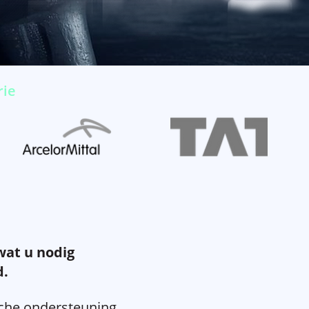
rie
wat u nodig
d.
che ondersteuning