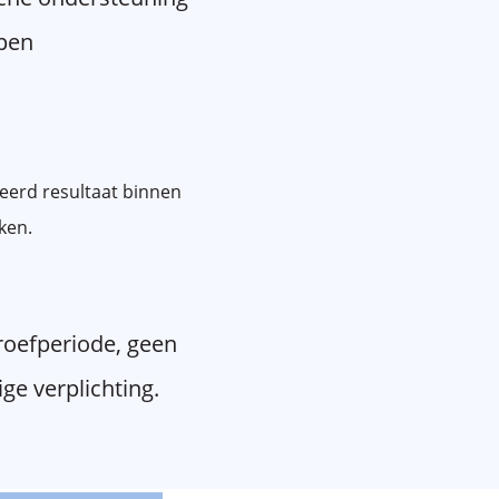
pen
erd resultaat binnen
ken.
proefperiode, geen
ge verplichting.